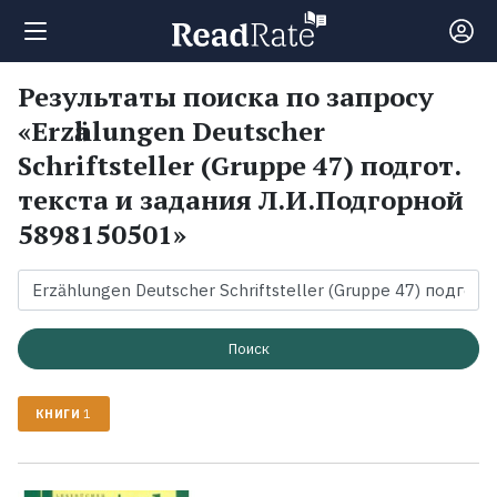
Результаты поиска по запросу
Поиск
«Erzӓhlungen Deutscher
Schriftsteller (Gruppe 47) подгот.
Новости
текста и задания Л.И.Подгорной
5898150501»
Рейтинги
Книги
Поиск
Экранизации
КНИГИ
1
Коллекции