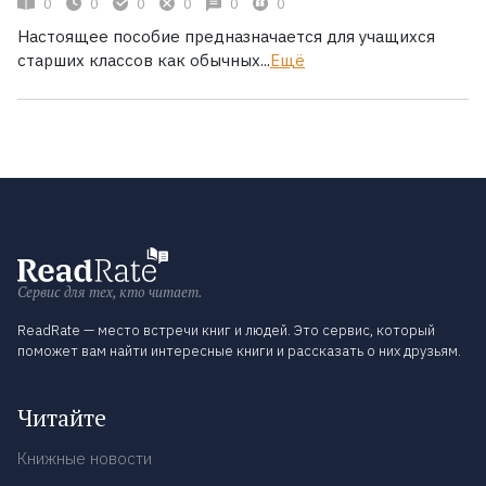
0
0
0
0
0
0
Настоящее пособие предназначается для учащихся
старших классов как обычных...
Ещё
Сервис для тех, кто читает.
ReadRate — место встречи книг и людей. Это сервис, который
поможет вам найти интересные книги и рассказать о них друзьям.
Читайте
Книжные новости