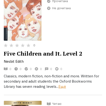
Прочитана
Не дочитана
0
Five Children and It. Level 2
Nesbit Edith
0
0
0
0
0
0
Classics, modern fiction, non-fiction and more. Written for
secondary and adult students the Oxford Bookworms
Library has seven reading levels...
Ещё
Читаю