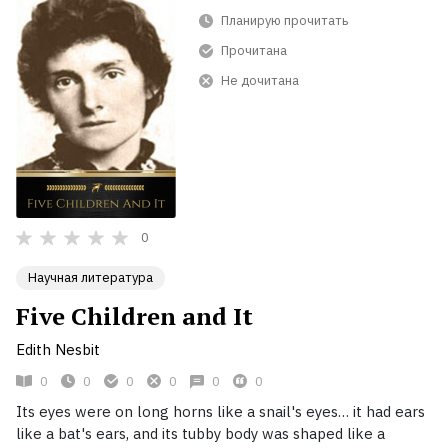
Планирую прочитать
Прочитана
Не дочитана
0
Научная литература
Five Children and It
Edith Nesbit
0
0
0
0
0
0
Its eyes were on long horns like a snail's eyes… it had ears
like a bat's ears, and its tubby body was shaped like a