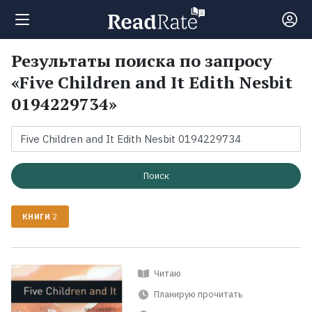
Результаты поиска по запросу
Поиск
«Five Children and It Edith Nesbit
0194229734»
Новости
Рейтинги
Поиск
Книги
КНИГИ
2
Экранизации
Читаю
Коллекции
Планирую прочитать