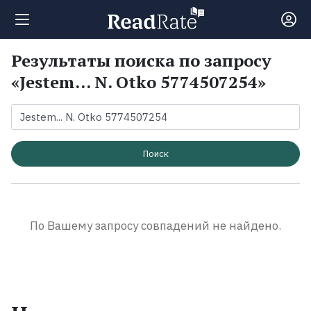
Результаты поиска по запросу
Поиск
«Jestem... N. Otko 5774507254»
Новости
Рейтинги
Поиск
Книги
По Вашему запросу совпадений не найдено.
Экранизации
Коллекции