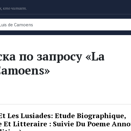
х, кто читает.
Рейтинги
Книги
Экранизации
Колл
ка по запросу «La
 Camoens»
t Les Lusiades: Etude Biographique,
 Et Litteraire : Suivie Du Poeme Anno