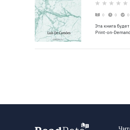
0
0
0
Эта книга будет
Print-on-Demand.
Чит