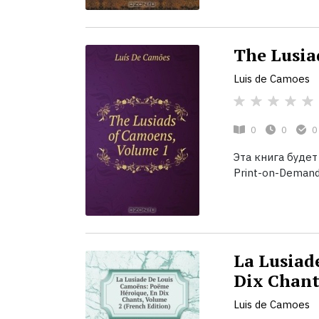
The Lusia
Luis de Camoes
0
0
0
Эта книга будет
Print-on-Demand
La Lusiad
Dix Chant
Luis de Camoes