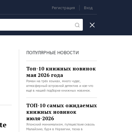
Регистрация
Вход
екции
ПОПУЛЯРНЫЕ НОВОСТИ
Топ-10 книжных новинок
мая 2026 года
Роман на трёх языках, много чудес,
атмосферный островной детектив и кое-что
ещё в нашей подборке книжных новинок.
ТОП-10 самых ожидаемых
книжных новинок
июля-2026
te
Японский минимализм, путешествие сквозь
Малайзию, буря в Норвегии, тоска в