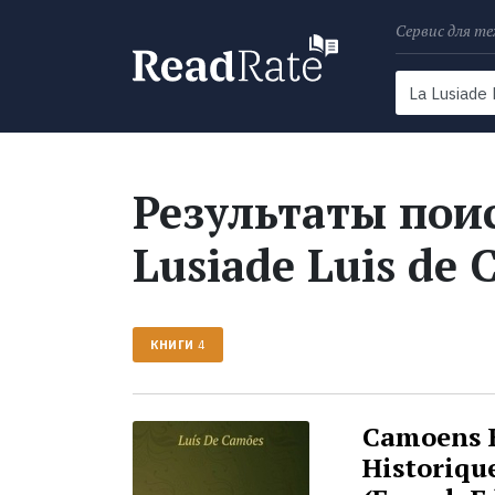
Сервис для те
Поиск
Новости
Результаты поис
Lusiade Luis de
КНИГИ
4
Camoens E
Historique