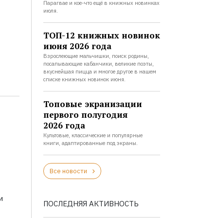
Парагвае и кое-что ещё в книжных новинках
июля.
ТОП-12 книжных новинок
июня 2026 года
Взрослеющие мальчишки, поиск родины,
посапывающие кабанчики, великие поэты,
вкуснейшая пицца и многое другое в нашем
списке книжных новинок июня.
Топовые экранизации
первого полугодия
2026 года
Культовые, классические и популярные
книги, адаптированные под экраны.
Все новости
и
ПОСЛЕДНЯЯ АКТИВНОСТЬ