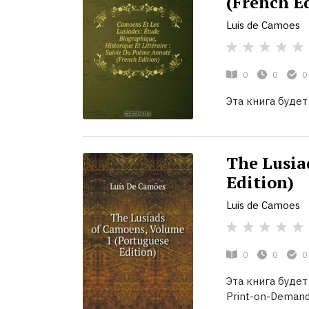
(French E
Luis de Camoes
0
0
0
Эта книга будет
The Lusia
Edition)
Luis de Camoes
0
0
0
Эта книга будет
Print-on-Demand