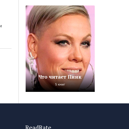
и
Что читает Пинк
5 книг
ReadRate