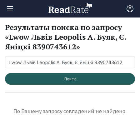
Результаты поиска по запросу
Поиск
«Lwow Львів Leopolis А. Буяк, Є.
Яніцкі 8390743612»
Новости
Рейтинги
Поиск
Книги
Экранизации
По Вашему запросу совпадений не найдено.
Коллекции