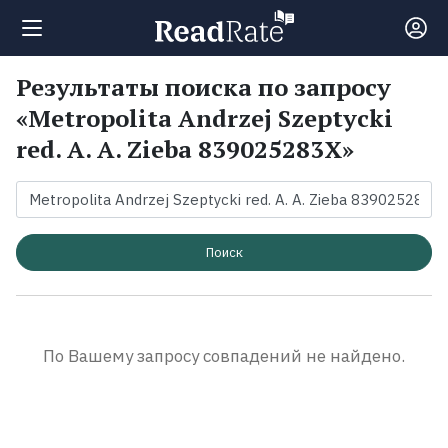
Результаты поиска по запросу
Поиск
«Metropolita Andrzej Szeptycki
red. A. A. Zieba 839025283X»
Новости
Рейтинги
Поиск
Книги
Экранизации
По Вашему запросу совпадений не найдено.
Коллекции