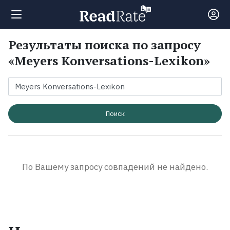
Результаты поиска по запросу
Поиск
«Meyers Konversations-Lexikon»
Новости
Рейтинги
Поиск
Книги
По Вашему запросу совпадений не найдено.
Экранизации
Коллекции