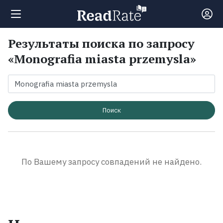
Результаты поиска по запросу
Поиск
«Monografia miasta przemysla»
Новости
Рейтинги
Поиск
Книги
По Вашему запросу совпадений не найдено.
Экранизации
Коллекции