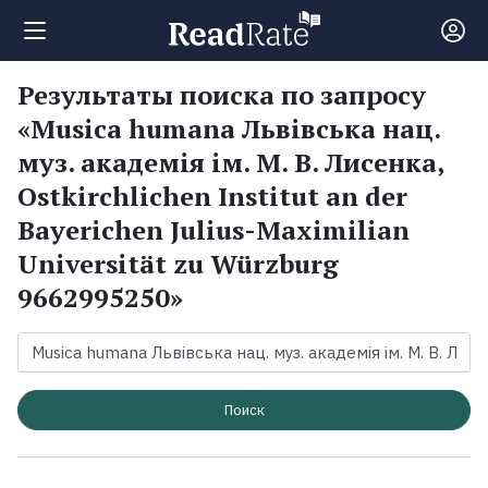
Результаты поиска по запросу
Поиск
«Musica humana Львівська нац.
муз. академія ім. М. В. Лисенка,
Новости
Ostkirchlichen Institut an der
Bayerichen Julius-Maximilian
Рейтинги
Universität zu Würzburg
9662995250»
Книги
Экранизации
Поиск
Коллекции