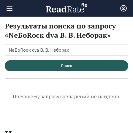
Результаты поиска по запросу
Поиск
«NеБоRоcк dva В. В. Неборак»
Новости
Рейтинги
Поиск
Книги
По Вашему запросу совпадений не найдено.
Экранизации
Коллекции