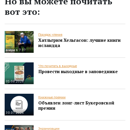
Но вы можете почитать
вот это:
Порядок чтения
Хатльгрим Хельгасон: лучшие книги
исландца
вчера в 7:37
Что почитать в выходные
Провести выходные в заповеднике
01.08.2026
Книжные премии
Объявлен лонг-лист Букеровской
премии
30.07.2026
Экранизации