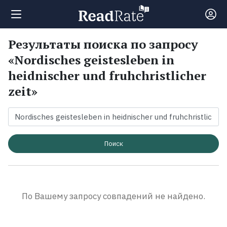
Результаты поиска по запросу
Поиск
«Nordisches geistesleben in
heidnischer und fruhchristlicher
Новости
zeit»
Рейтинги
Книги
Поиск
Экранизации
По Вашему запросу совпадений не найдено.
Коллекции