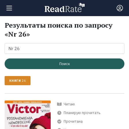
Результаты поиска по запросу
Поиск
«Nr 26»
Новости
Рейтинги
Поиск
КНИГИ
26
Книги
Экранизации
Читаю
Планирую прочитать
Коллекции
Прочитана