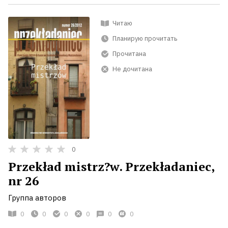
Читаю
Планирую прочитать
Прочитана
Не дочитана
0
Przekład mistrz?w. Przekładaniec,
nr 26
Группа авторов
0
0
0
0
0
0