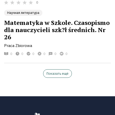
0
Научная литература
Matematyka w Szkole. Czasopismo
dla nauczycieli szk?ł średnich. Nr
26
Praca Zbiorowa
0
0
0
0
0
0
Показать ещё