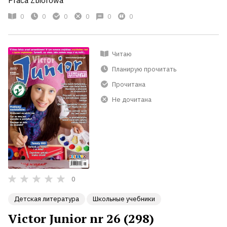
Praca Zbiorowa
0
0
0
0
0
0
Читаю
Планирую прочитать
Прочитана
Не дочитана
0
Детская литература
Школьные учебники
Victor Junior nr 26 (298)