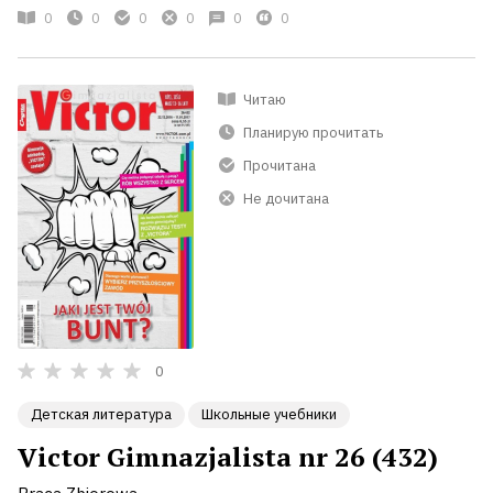
0
0
0
0
0
0
Читаю
Планирую прочитать
Прочитана
Не дочитана
0
Детская литература
Школьные учебники
Victor Gimnazjalista nr 26 (432)