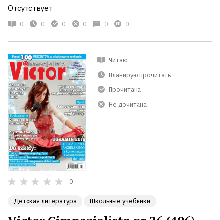
Отсутствует
0
0
0
0
0
0
Читаю
Планирую прочитать
Прочитана
Не дочитана
0
Детская литература
Школьные учебники
Victor Gimnazjalista nr 26 (406)