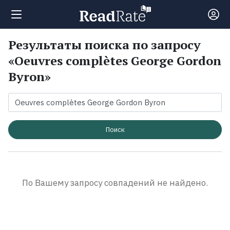
Результаты поиска по запросу
Поиск
«Oeuvres complètes George Gordon
Byron»
Новости
Рейтинги
Поиск
Книги
Экранизации
По Вашему запросу совпадений не найдено.
Коллекции