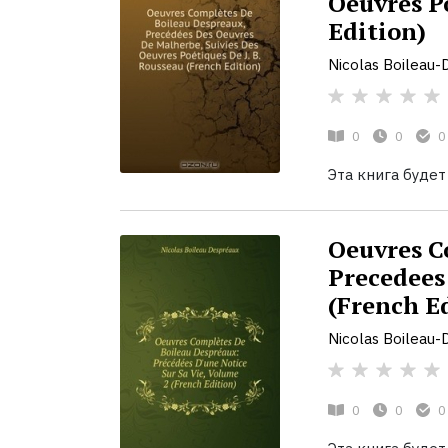
Oeuvres Po
Edition)
Nicolas Boileau-
0
0
0
Эта книга будет
Oeuvres C
Precedees
(French E
Nicolas Boileau-
0
0
0