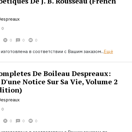
etiques De J. B. Rousseau (French
Despreaux
0
0
0
0
 изготовлена в соответствии с Вашим заказом...
Ещё
ompletes De Boileau Despreaux:
 D'une Notice Sur Sa Vie, Volume 2
dition)
Despreaux
0
0
0
0