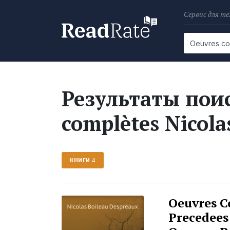
Сервис для те
Поиск
Новости
Результаты поис
complètes Nicola
КНИГИ
4
Oeuvres C
Precedees