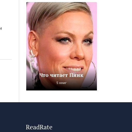
и
Что читает Пинк
5 книг
ReadRate