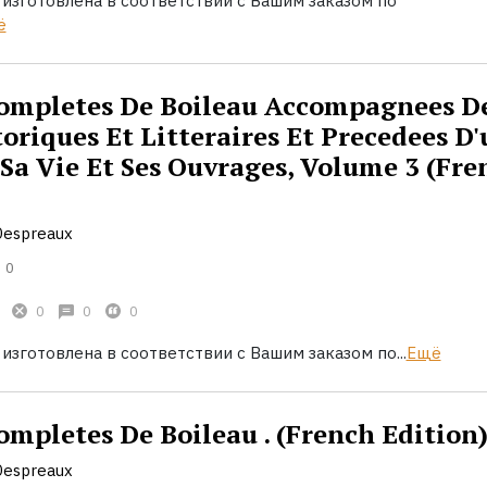
 изготовлена в соответствии с Вашим заказом по
ё
ompletes De Boileau Accompagnees D
oriques Et Litteraires Et Precedees D
 Sa Vie Et Ses Ouvrages, Volume 3 (Fre
Despreaux
0
0
0
0
 изготовлена в соответствии с Вашим заказом по...
Ещё
ompletes De Boileau . (French Edition
Despreaux