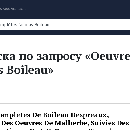
х, кто читает.
Рейтинги
Книги
Экранизации
Колл
ка по запросу «Oeuvre
s Boileau»
ompletes De Boileau Despreaux,
 Des Oeuvres De Malherbe, Suivies Des