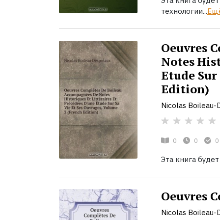
Эта книга будет
технологии...
Ещ
Oeuvres C
Notes Hist
Etude Sur
Edition)
Nicolas Boileau-
0
0
0
Эта книга будет
Oeuvres C
Nicolas Boileau-