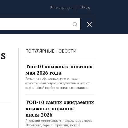
Регистрация
Вход
екции
s
ПОПУЛЯРНЫЕ НОВОСТИ
Топ-10 книжных новинок
мая 2026 года
Роман на трёх языках, много чудес,
атмосферный островной детектив и кое-что
ещё в нашей подборке книжных новинок.
ТОП-10 самых ожидаемых
книжных новинок
июля-2026
Японский минимализм, путешествие сквозь
Малайзию, буря в Норвегии, тоска в