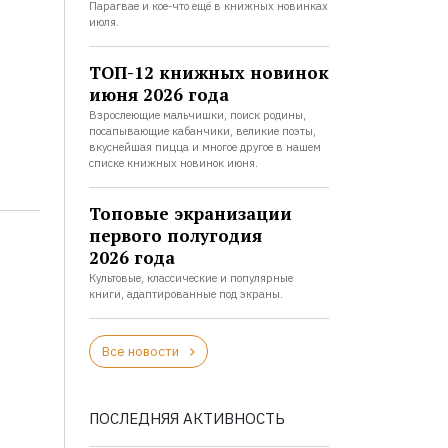
Парагвае и кое-что ещё в книжных новинках
июля.
ТОП-12 книжных новинок
июня 2026 года
Взрослеющие мальчишки, поиск родины,
посапывающие кабанчики, великие поэты,
вкуснейшая пицца и многое другое в нашем
списке книжных новинок июня.
Топовые экранизации
первого полугодия
2026 года
Культовые, классические и популярные
книги, адаптированные под экраны.
Все новости
ПОСЛЕДНЯЯ АКТИВНОСТЬ