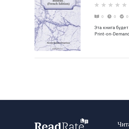
0
0
0
Эта книга будет
Print-on-Demand
Чит