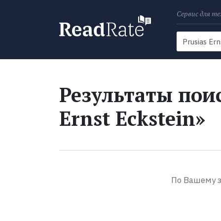
Сервис для те
Поиск
Новости
Результаты поис
Ernst Eckstein»
По Вашему з