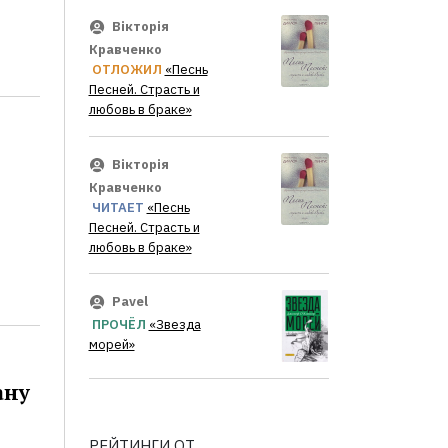
Вікторія
Кравченко
ОТЛОЖИЛ
«Песнь
Песней. Страсть и
любовь в браке»
Вікторія
Кравченко
ЧИТАЕТ
«Песнь
Песней. Страсть и
любовь в браке»
Pavel
ПРОЧЁЛ
«Звезда
морей»
ану
РЕЙТИНГИ ОТ