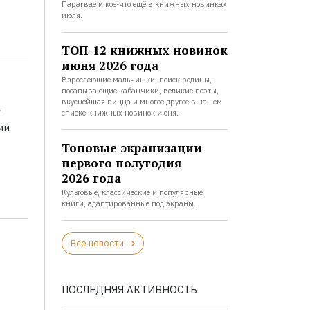
Парагвае и кое-что ещё в книжных новинках
июля.
ТОП-12 книжных новинок
июня 2026 года
Взрослеющие мальчишки, поиск родины,
посапывающие кабанчики, великие поэты,
а
вкуснейшая пицца и многое другое в нашем
списке книжных новинок июня.
ий
Топовые экранизации
первого полугодия
2026 года
Культовые, классические и популярные
книги, адаптированные под экраны.
Все новости
ПОСЛЕДНЯЯ АКТИВНОСТЬ