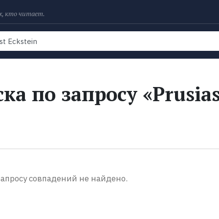
х, кто читает.
Рейтинги
Книги
Экранизации
Колл
ка по запросу «Prusia
апросу совпадений не найдено.