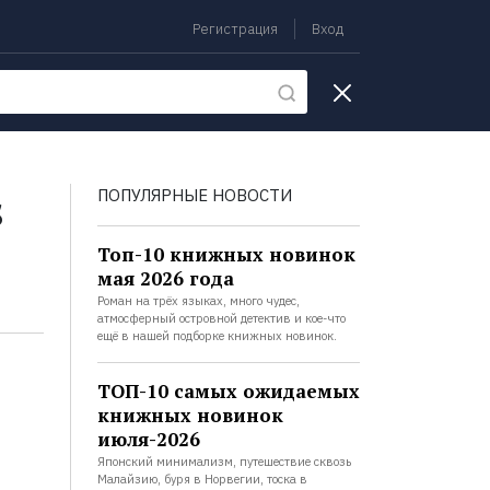
Регистрация
Вход
екции
s
ПОПУЛЯРНЫЕ НОВОСТИ
Топ-10 книжных новинок
мая 2026 года
Роман на трёх языках, много чудес,
атмосферный островной детектив и кое-что
ещё в нашей подборке книжных новинок.
ТОП-10 самых ожидаемых
книжных новинок
июля-2026
Японский минимализм, путешествие сквозь
Малайзию, буря в Норвегии, тоска в