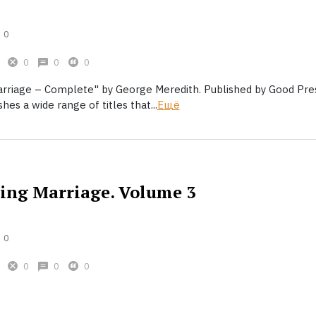
0
0
0
0
riage – Complete" by George Meredith. Published by Good Pres
hes a wide range of titles that...
Ещё
ng Marriage. Volume 3
0
0
0
0