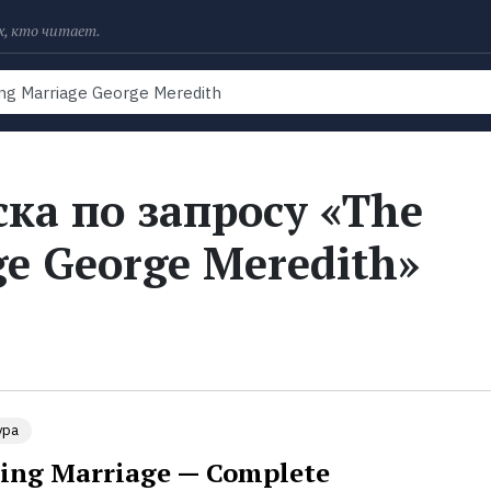
х, кто читает.
Рейтинги
Книги
Экранизации
Колл
ка по запросу «The
e George Meredith»
ура
ing Marriage — Complete