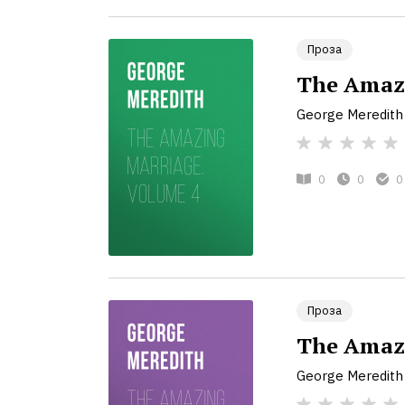
Проза
The Amazi
George Meredith
0
0
0
Проза
The Amazi
George Meredith