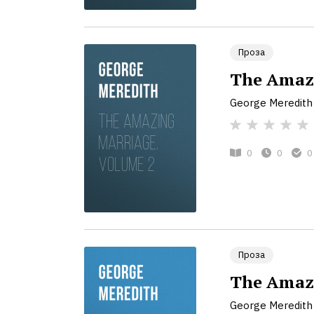
Проза
The Amazi
George Meredith
0
0
0
Проза
The Amazi
George Meredith