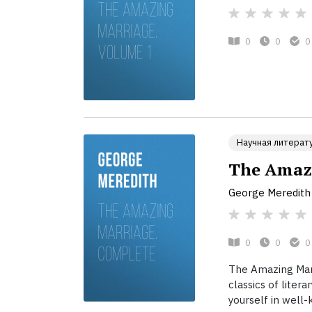
0
0
0
Научная литерат
The Amazi
George Meredith
0
0
0
The Amazing Marr
classics of liter
yourself in well-