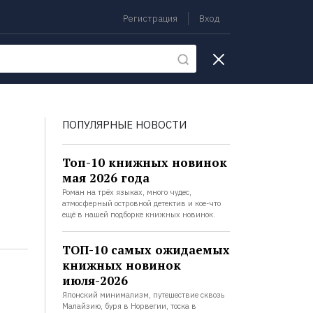
Регистрация
Вход
екции
ПОПУЛЯРНЫЕ НОВОСТИ
Топ-10 книжных новинок
мая 2026 года
Роман на трёх языках, много чудес,
атмосферный островной детектив и кое-что
ещё в нашей подборке книжных новинок.
ТОП-10 самых ожидаемых
книжных новинок
июля-2026
Японский минимализм, путешествие сквозь
Малайзию, буря в Норвегии, тоска в