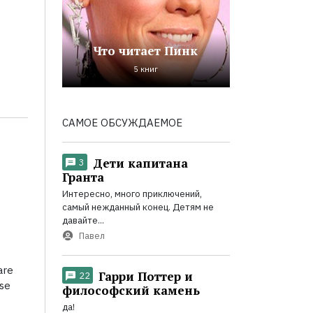
Что читает Пинк
5 книг
САМОЕ ОБСУЖДАЕМОЕ
Дети капитана
3
Гранта
Интересно, много приключений,
самый нежданный конец. Детям не
давайте...
Павел
are
Гарри Поттер и
22
rse
философский камень
да!