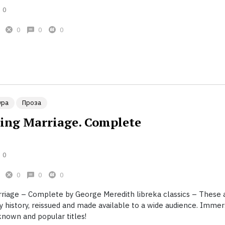
0
0
0
0
ура
Проза
ng Marriage. Complete
0
0
0
0
iage – Complete by George Meredith libreka classics – These 
ary history, reissued and made available to a wide audience. Imme
known and popular titles!