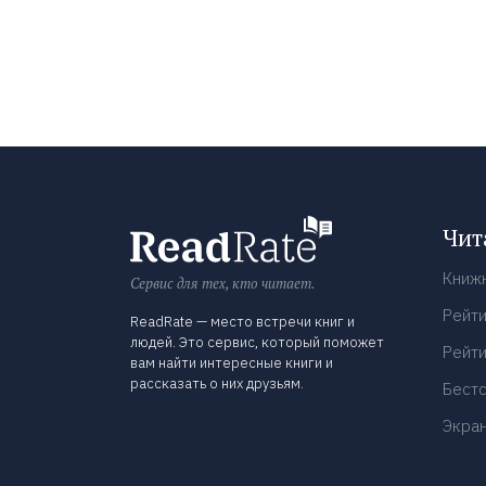
Чит
Книж
Сервис для тех, кто читает.
Рейти
ReadRate — место встречи книг и
людей. Это сервис, который поможет
Рейти
вам найти интересные книги и
рассказать о них друзьям.
Бест
Экра