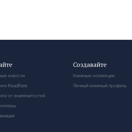
айте
Создавайте
ные новости
Книжные коллекции
нги ReadRate
Личный книжный профиль
нги от знаменитостей
селлеры
низации