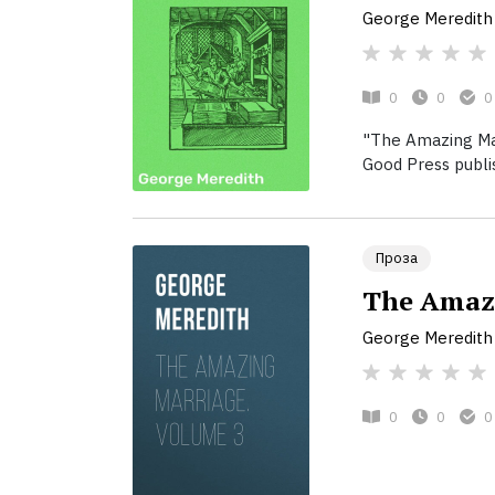
George Meredith
0
0
0
"The Amazing Mar
Good Press publis
Проза
The Amazi
George Meredith
0
0
0