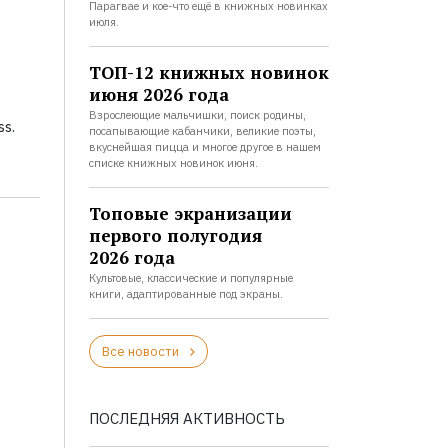
Парагвае и кое-что ещё в книжных новинках
июля.
ТОП-12 книжных новинок
июня 2026 года
Взрослеющие мальчишки, поиск родины,
s.
посапывающие кабанчики, великие поэты,
вкуснейшая пицца и многое другое в нашем
списке книжных новинок июня.
Топовые экранизации
первого полугодия
2026 года
Культовые, классические и популярные
книги, адаптированные под экраны.
Все новости
ПОСЛЕДНЯЯ АКТИВНОСТЬ