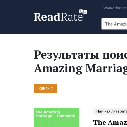
Сервис для те
Поиск
Новости
Результаты поис
Amazing Marriag
КНИГИ
7
Научная литерат
The Amaz