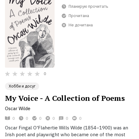
Планирую прочитать
Прочитана
Не дочитана
0
Хобби и досуг
My Voice - A Collection of Poems
Oscar Wilde
0
0
0
0
0
0
Oscar Fingal O'Flahertie Wills Wilde (1854–1900) was an
Irish poet and playwright who became one of the most