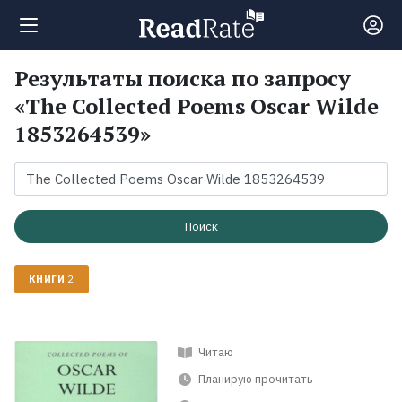
Результаты поиска по запросу
Поиск
«The Collected Poems Oscar Wilde
1853264539»
Новости
Рейтинги
Поиск
Книги
КНИГИ
2
Экранизации
Читаю
Коллекции
Планирую прочитать