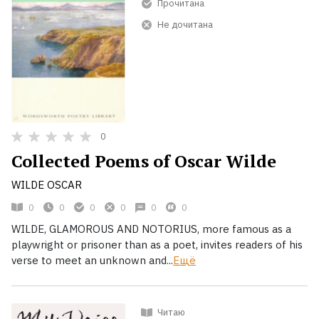
Прочитана
Не дочитана
0
Collected Poems of Oscar Wilde
WILDE OSCAR
0
0
0
0
0
0
WILDE, GLAMOROUS AND NOTORIUS, more famous as a
playwright or prisoner than as a poet, invites readers of his
verse to meet an unknown and...
Ещё
Читаю