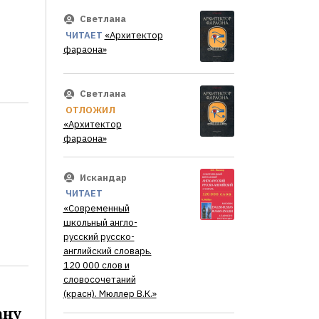
Светлана
ЧИТАЕТ
«Архитектор
фараона»
Светлана
ОТЛОЖИЛ
«Архитектор
фараона»
Искандар
ЧИТАЕТ
«Современный
школьный англо-
русский русско-
английский словарь.
120 000 слов и
словосочетаний
(красн). Мюллер В.К.»
ану