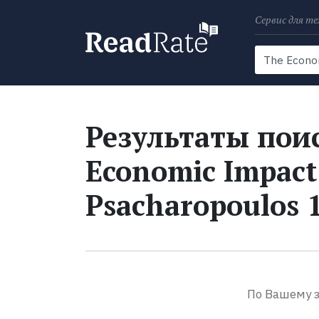
Сервис для те
Поиск
Новости
Результаты поис
Economic Impact
Psacharopoulos 
По Вашему з