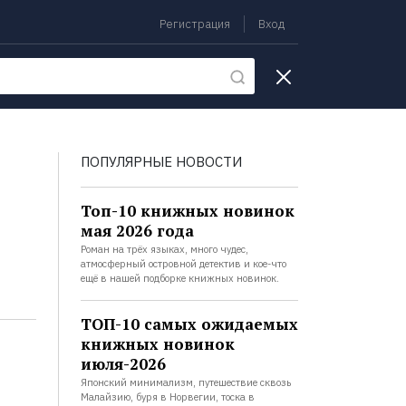
Регистрация
Вход
екции
ПОПУЛЯРНЫЕ НОВОСТИ
Топ-10 книжных новинок
мая 2026 года
Роман на трёх языках, много чудес,
атмосферный островной детектив и кое-что
ещё в нашей подборке книжных новинок.
ТОП-10 самых ожидаемых
книжных новинок
июля-2026
Японский минимализм, путешествие сквозь
Малайзию, буря в Норвегии, тоска в