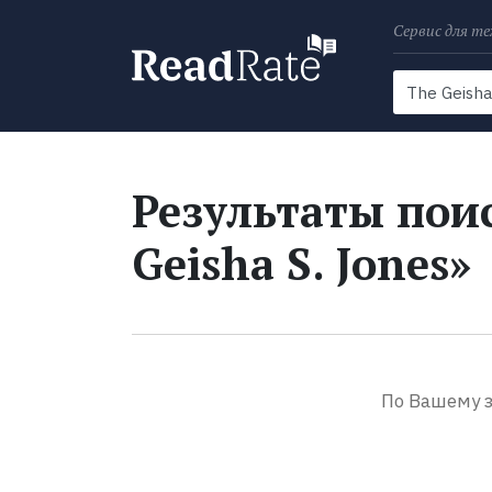
Сервис для те
Поиск
Новости
Результаты поис
Geisha S. Jones»
По Вашему з