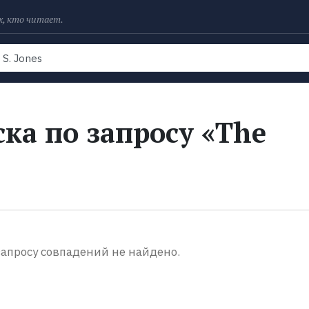
х, кто читает.
Рейтинги
Книги
Экранизации
Колл
ка по запросу «The
апросу совпадений не найдено.