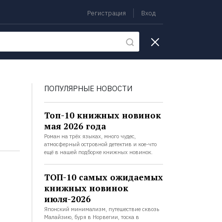
Регистрация
Вход
екции
ПОПУЛЯРНЫЕ НОВОСТИ
Топ-10 книжных новинок
мая 2026 года
Роман на трёх языках, много чудес,
атмосферный островной детектив и кое-что
ещё в нашей подборке книжных новинок.
ТОП-10 самых ожидаемых
книжных новинок
июля-2026
Японский минимализм, путешествие сквозь
Малайзию, буря в Норвегии, тоска в