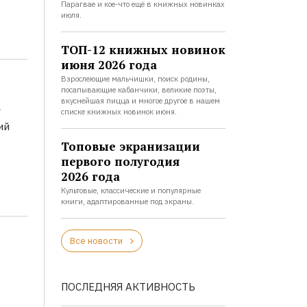
Парагвае и кое-что ещё в книжных новинках
июля.
ТОП-12 книжных новинок
июня 2026 года
Взрослеющие мальчишки, поиск родины,
посапывающие кабанчики, великие поэты,
а
вкуснейшая пицца и многое другое в нашем
списке книжных новинок июня.
ий
Топовые экранизации
первого полугодия
2026 года
Культовые, классические и популярные
книги, адаптированные под экраны.
Все новости
ПОСЛЕДНЯЯ АКТИВНОСТЬ