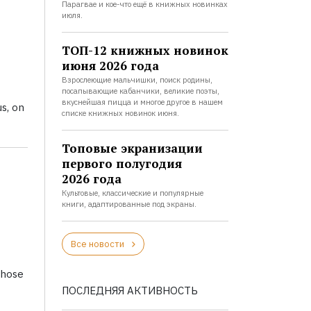
Парагвае и кое-что ещё в книжных новинках
июля.
ТОП-12 книжных новинок
июня 2026 года
Взрослеющие мальчишки, поиск родины,
посапывающие кабанчики, великие поэты,
вкуснейшая пицца и многое другое в нашем
us, on
списке книжных новинок июня.
Топовые экранизации
первого полугодия
2026 года
Культовые, классические и популярные
книги, адаптированные под экраны.
Все новости
whose
ПОСЛЕДНЯЯ АКТИВНОСТЬ