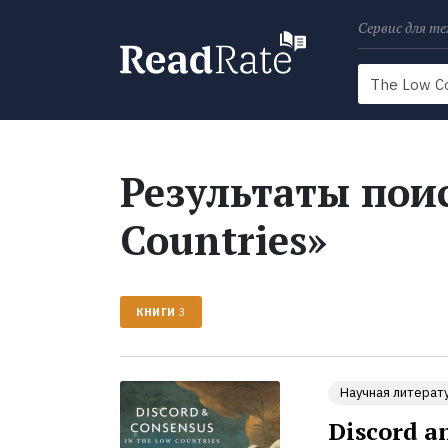
Сервис для те
Поиск
Новости
Результаты поис
Countries»
КНИГИ
3
Научная литерат
Discord a