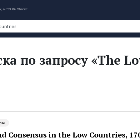
х, кто читает.
Рейтинги
Книги
Экранизации
Колл
ка по запросу «The L
ура
nd Consensus in the Low Countries, 17