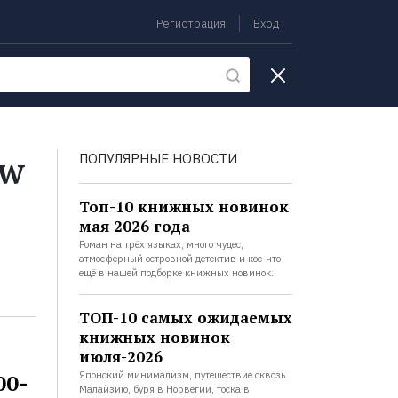
Регистрация
Вход
екции
ow
ПОПУЛЯРНЫЕ НОВОСТИ
Топ-10 книжных новинок
мая 2026 года
Роман на трёх языках, много чудес,
атмосферный островной детектив и кое-что
ещё в нашей подборке книжных новинок.
ТОП-10 самых ожидаемых
книжных новинок
июля-2026
00-
Японский минимализм, путешествие сквозь
Малайзию, буря в Норвегии, тоска в