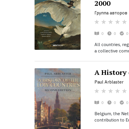
2000
Группа авторов
0
0
0
All countries, re
a collective comm
A History
Paul Arblaster
0
0
0
Belgium, the Net
contribution to Eu