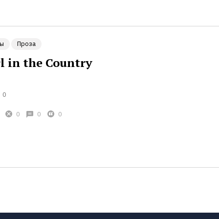
ы
Проза
l in the Country
0
0
0
0