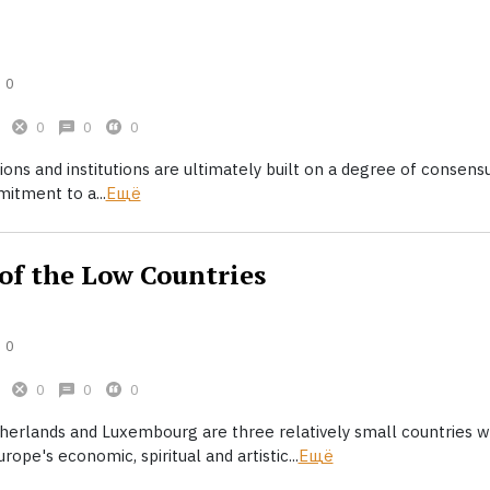
0
0
0
0
gions and institutions are ultimately built on a degree of consens
itment to a...
Ещё
 of the Low Countries
0
0
0
0
herlands and Luxembourg are three relatively small countries 
rope's economic, spiritual and artistic...
Ещё