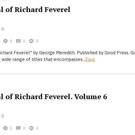
l of Richard Feverel
0
0
0
0
ichard Feverel" by George Meredith. Published by Good Press. G
 wide range of titles that encompasses...
Ещё
l of Richard Feverel. Volume 6
0
0
0
0