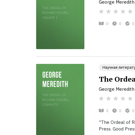
George Meredith
0
0
0
Научная литерат
The Ordea
George Meredith
0
0
0
"The Ordeal of R
Press. Good Press