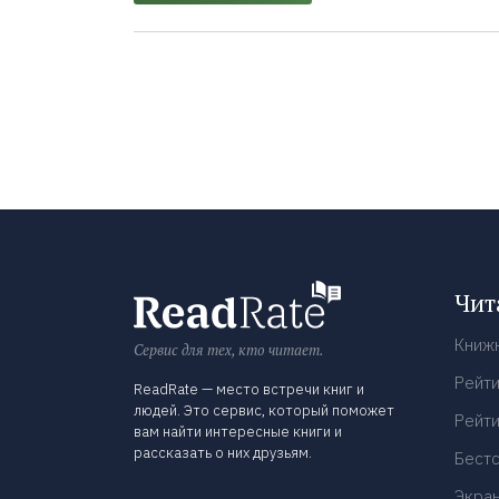
Чит
Книж
Сервис для тех, кто читает.
Рейти
ReadRate — место встречи книг и
людей. Это сервис, который поможет
Рейти
вам найти интересные книги и
рассказать о них друзьям.
Бест
Экра