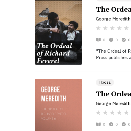
The Ordea
George Meredith
0
0
0
"The Ordeal of R
Press publishes a
Проза
The Ordea
George Meredith
0
0
0