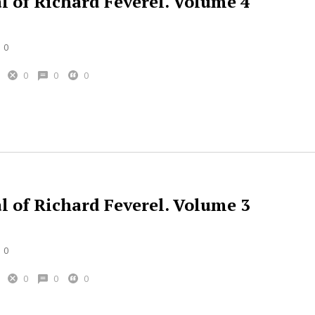
l of Richard Feverel. Volume 4
0
0
0
0
l of Richard Feverel. Volume 3
0
0
0
0