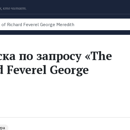
х, кто читает.
Рейтинги
Книги
Экранизации
Колл
ка по запросу «The
d Feverel George
ура