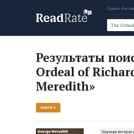
Сервис для те
Поиск
Новости
Результаты поис
Ordeal of Richar
Meredith»
КНИГИ
8
Научная литерат