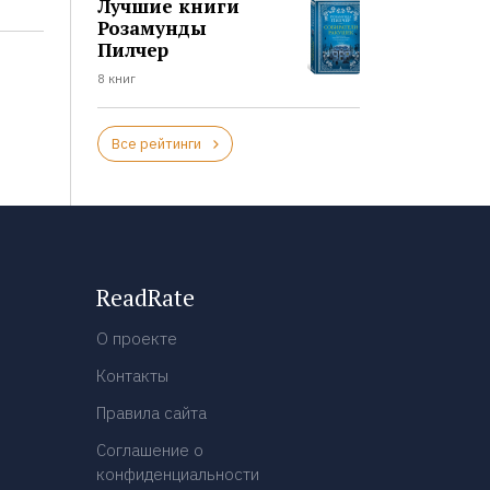
Лучшие книги
Розамунды
Пилчер
8 книг
Все рейтинги
ReadRate
О проекте
Контакты
Правила сайта
Соглашение о
конфиденциальности