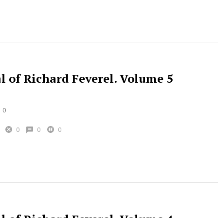
l of Richard Feverel. Volume 5
0
0
0
0