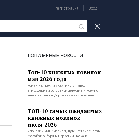
Регистрация
Вход
екции
ПОПУЛЯРНЫЕ НОВОСТИ
Топ-10 книжных новинок
мая 2026 года
Роман на трёх языках, много чудес,
атмосферный островной детектив и кое-что
ещё в нашей подборке книжных новинок.
ТОП-10 самых ожидаемых
книжных новинок
июля-2026
Японский минимализм, путешествие сквозь
Малайзию, буря в Норвегии, тоска в