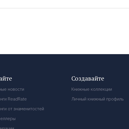
айте
Создавайте
ные новости
Книжные коллекции
нги ReadRate
Личный книжный профиль
нги от знаменитостей
селлеры
низации