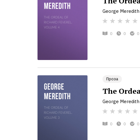
The Ordea
George Meredith
0
0
0
Проза
The Ordea
George Meredith
0
0
0