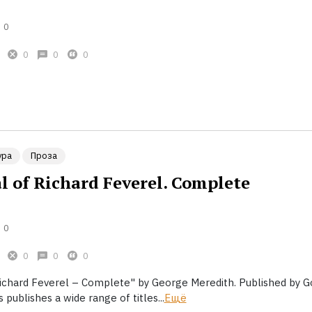
0
0
0
0
ура
Проза
l of Richard Feverel. Complete
0
0
0
0
ichard Feverel – Complete" by George Meredith. Published by 
 publishes a wide range of titles...
Ещё