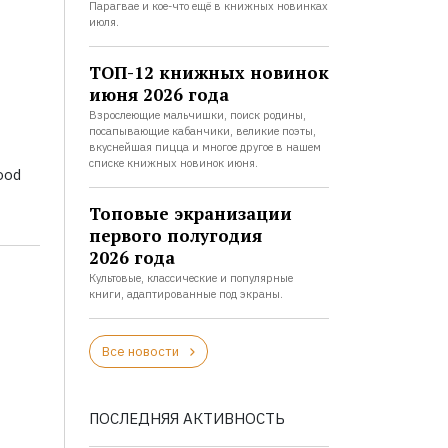
Парагвае и кое-что ещё в книжных новинках
июля.
ТОП-12 книжных новинок
июня 2026 года
Взрослеющие мальчишки, поиск родины,
посапывающие кабанчики, великие поэты,
вкуснейшая пицца и многое другое в нашем
списке книжных новинок июня.
ood
Топовые экранизации
первого полугодия
2026 года
Культовые, классические и популярные
книги, адаптированные под экраны.
Все новости
ПОСЛЕДНЯЯ АКТИВНОСТЬ