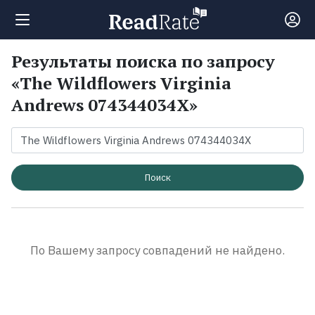
Результаты поиска по запросу
Поиск
«The Wildflowers Virginia
Andrews 074344034X»
Новости
Рейтинги
Поиск
Книги
Экранизации
По Вашему запросу совпадений не найдено.
Коллекции