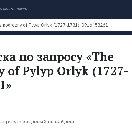
х, кто читает.
Рейтинги
Книги
Экранизации
Колл
ка по запросу «The
y of Pylyp Orlyk (1727-
1»
апросу совпадений не найдено.