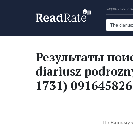
Сервис для те
Поиск
Новости
Результаты поис
diariusz podrozn
1731) 091645826
По Вашему з