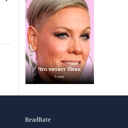
Что читает Пинк
5 книг
ReadRate