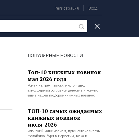
Регистрация
Вход
екции
ПОПУЛЯРНЫЕ НОВОСТИ
Топ-10 книжных новинок
мая 2026 года
Роман на трёх языках, много чудес,
атмосферный островной детектив и кое-что
ещё в нашей подборке книжных новинок.
ТОП-10 самых ожидаемых
книжных новинок
июля-2026
Японский минимализм, путешествие сквозь
Малайзию, буря в Норвегии, тоска в