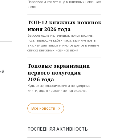
Парагвае и кое-что ещё в книжных новинках
июля.
ТОП-12 книжных новинок
июня 2026 года
Взрослеющие мальчишки, поиск родины,
посапывающие кабанчики, великие поэты,
вкуснейшая пицца и многое другое в нашем
списке книжных новинок июня.
а
Топовые экранизации
ий
первого полугодия
2026 года
Культовые, классические и популярные
книги, адаптированные под экраны.
Все новости
ПОСЛЕДНЯЯ АКТИВНОСТЬ