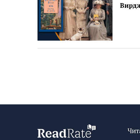
Вирд
Чит