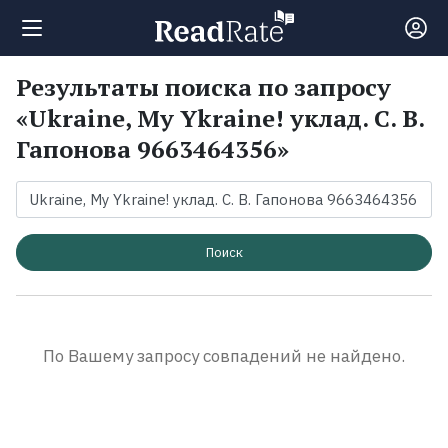
Результаты поиска по запросу
Поиск
«Ukraine, My Ykraine! уклад. С. В.
Гапонова 9663464356»
Новости
Рейтинги
Поиск
Книги
Экранизации
По Вашему запросу совпадений не найдено.
Коллекции