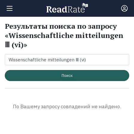
Результаты поиска по запросу
Поиск
«Wissenschaftliche mitteilungen
Ⅲ (vi)»
Новости
Рейтинги
Поиск
Книги
Экранизации
По Вашему запросу совпадений не найдено.
Коллекции