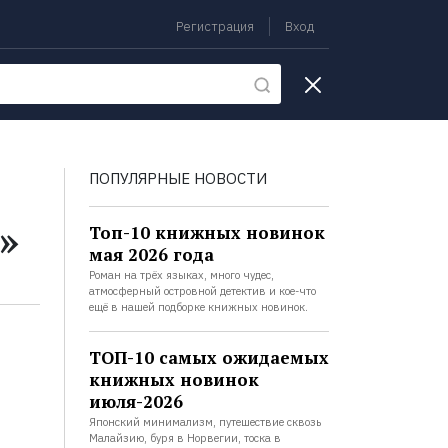
Регистрация
Вход
екции
ПОПУЛЯРНЫЕ НОВОСТИ
»
Топ-10 книжных новинок
мая 2026 года
Роман на трёх языках, много чудес,
атмосферный островной детектив и кое-что
ещё в нашей подборке книжных новинок.
ТОП-10 самых ожидаемых
книжных новинок
июля-2026
Японский минимализм, путешествие сквозь
Малайзию, буря в Норвегии, тоска в