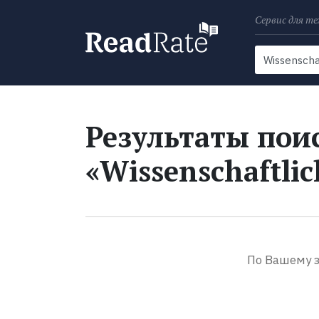
Сервис для те
Поиск
Новости
Результаты поис
«Wissenschaftlic
По Вашему з