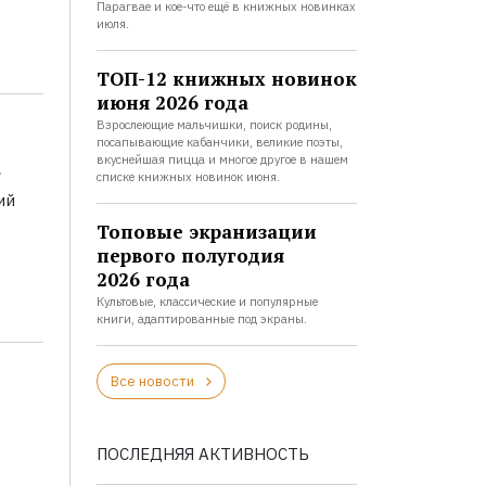
Парагвае и кое-что ещё в книжных новинках
июля.
ТОП-12 книжных новинок
июня 2026 года
Взрослеющие мальчишки, поиск родины,
посапывающие кабанчики, великие поэты,
а
вкуснейшая пицца и многое другое в нашем
списке книжных новинок июня.
ий
Топовые экранизации
первого полугодия
2026 года
Культовые, классические и популярные
книги, адаптированные под экраны.
Все новости
ПОСЛЕДНЯЯ АКТИВНОСТЬ