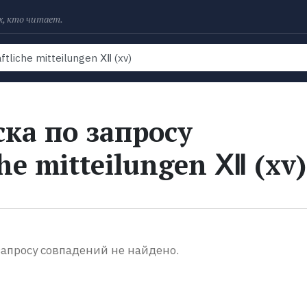
х, кто читает.
Рейтинги
Книги
Экранизации
Колл
ка по запросу
he mitteilungen ⅩⅡ (хv)
апросу совпадений не найдено.