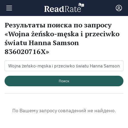
Результаты поиска по запросу
Поиск
«Wojna żeńsko-męska i przeciwko
światu Hanna Samson
Новости
836020716X»
Рейтинги
Книги
Поиск
Экранизации
По Вашему запросу совпадений не найдено.
Коллекции