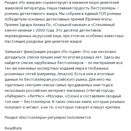
Раздел «По жанрам» сориентирует в книжном море ценителей
жанровой литературы. Наша главная гордость: бестселлеры –
романы детективного жанра. Мы собрали в единый ТОП романы -
победители основных детективных премий (Премия Агаты,
Премия Эдгара Аллана По, «Стальной кинжал» и «Стеклянный
ключ») начиная с 2000 года. Это десятки детективов,
переведенных на русский язык, при этом не особенно известных.
Настоящее раздолье для ценителя жанра!
Замыкает фильтрацию раздел «По годам». Это, как несложно
догадаться, списки лучших книг по итогам разных лет. Здесь вы
найдете списки зарубежных бестселлеров – по материалам все
тех же ключевых экспертных изданий мира и глобальных
розничных сетей (например, Amazon). Есть в нем и итоговые
данные по бестселлерам российского рынка. Для него мы
тщательно смотрим списки самых продаваемых книг года в
нескольких российских интернет-магазинах («Читай-город»,
«Лабиринт», «ЛитРес», «Москва», «Озон») и составляем сводный
топ книг – бестселлеров. В таких списках книги, которые реально
покупают и читают, а не те, о которых говорят и пишут критики.
Раздел «Бестселлеры» регулярно пополняется.
ReadRate