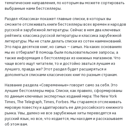
тематические направления, по которым вы можете сортировать
выбранные нами бестселлеры.
Раздел «Классика» покажет главные списки, в которых вы
сможете отслеживать книги бестселлеры всех времен и народов
русской и зарубежной литературы. Сейчас в нем два ключевых
рейтинга: классика русской литературы и классика зарубежной
литературы. Мы не стали делать списки из сотен наименований.
Это пара десятков книг, но самых – самых. На каких основаниях
мы их отбирали? В помощь были пользовательские запросы, а
также информация о бестселлерах из книжных магазинов. Что
чаще всего ищут читатели, то и достойно зваться лучшим из
лучшего, правда же? Этот раздел будет расширяться и
дополняться списками классических книг по разным странам.
Название раздела «Современные» говорит само за себя. Это
лучшие бестселлеры мира. Списки, как правило, сформированы
по данным ключевых экспертных изданий мира: The New York
Times, The Telegraph, Times, Forbes. Мы стараемся отслеживать
мировую повестку и адаптировать ее для российского книжного
рынка. Увы, далеко не все зарубежные хиты переводятся на
русский язык, но все, что издается, мы находим и рассказываем
об этом вам.