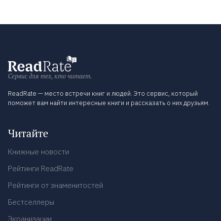
Сервис для тех, кто читает.
ReadRate — место встречи книг и людей. Это сервис, который
поможет вам найти интересные книги и рассказать о них друзьям.
Читайте
Книжные новости
Рейтинги ReadRate
Рейтинги от знаменитостей
Бестселлеры
Экранизации