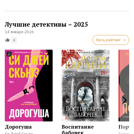
Лучшие детективы – 2025
14 января 2026
Весь рейтинг
4
Дорогуша
Воспитание
Портр
бабочек
Си Джей Скьюз
Сюзан 