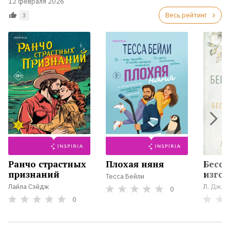
12 февраля 2026
прочитать
каждый
Весь рейтинг
3
Рейтинги
ReadRate
Рейтинги
от
знаменитостей
Бестселлеры
Книги
Ранчо страстных
Плохая няня
Бесс
признаний
изгои.
Тесса Бейли
Лайла Сэйдж
Л. Дж. Ш
0
Экранизации
0
Коллекции