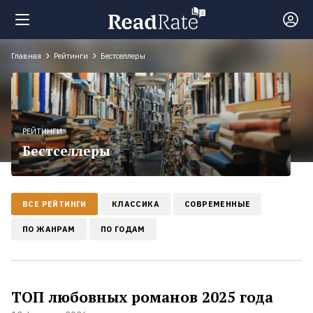
Главная
Рейтинги
Бестселлеры
Поиск
Новости
РЕЙТИНГИ
Бестселлеры
Рейтинги
100
ВСЕ РЕЙТИНГИ
КЛАССИКА
СОВРЕМЕННЫЕ
лучших
книг
ПО ЖАНРАМ
ПО ГОДАМ
Книги,
которые
ТОП любовных романов 2025 года
должен