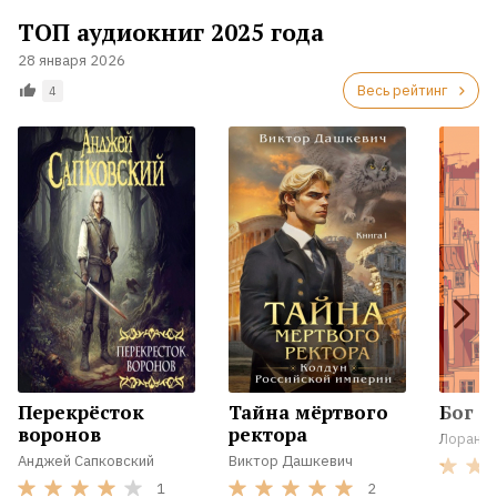
ТОП аудиокниг 2025 года
28 января 2026
Весь рейтинг
4
Перекрёсток
Тайна мёртвого
Бог вс
воронов
ректора
Лоран Г
Анджей Сапковский
Виктор Дашкевич
1
2