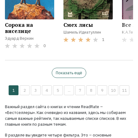
Сорока на
Смех лисы
Все 
виселице
Шамиль Идиатуллин
К.А.Тери
Эдуард Веркин
1
0
Показать ещё
1
2
3
4
5
...
7
8
9
10
11
Важный раздел сайта о книгах и чтении ReadRate –
«Бестселлеры». Как очевидно из названия, здесь мы собираем
самые важные рейтинги, так называемые списки списков. В них
главные книги по разным темам.
В разделе вы увидите четыре фильтра. Это – основные