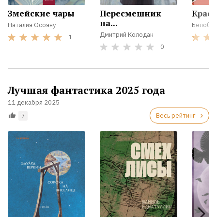
Змейские чары
Пересмешник
Крас
на...
Наталия Осояну
Белобр
Дмитрий Колодан
1
0
Лучшая фантастика 2025 года
11 декабря 2025
Весь рейтинг
7