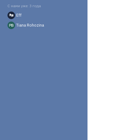
С нами уже: 3 года
Eff
Tiana Rohozina