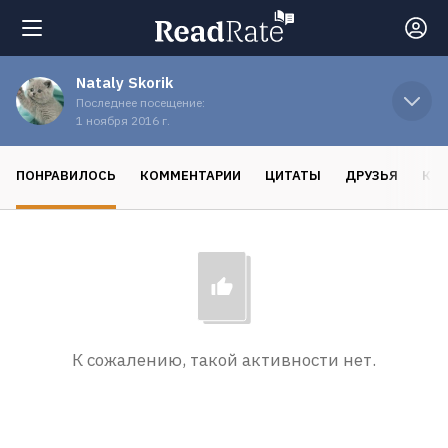
Nataly Skorik
Поиск
Последнее посещение:
1 ноября 2016 г.
Новости
ПОНРАВИЛОСЬ
КОММЕНТАРИИ
ЦИТАТЫ
ДРУЗЬЯ
КО
Рейтинги
Книги
Экранизации
К сожалению, такой активности нет.
Коллекции