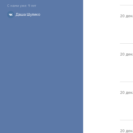
С нами уже: 9 лет
Даша Шулико
20 дек
20 дек
20 дек
20 дек