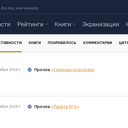
 для тех, кто читает.
ости
Рейтинги
Книги
Экранизации
КТИВНОСТИ
КНИГИ
ПОНРАВИЛОСЬ
КОММЕНТАРИИ
ЦИТ
Прочла
«Снежная королева»
абря 2016 г.
Прочла
«Палата № 6»
абря 2016 г.