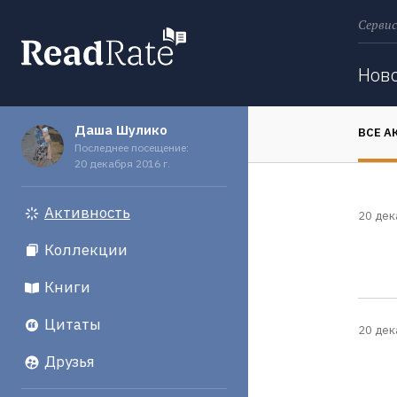
Сервис
Поиск
Нов
Даша Шулико
ВСЕ А
Последнее посещение:
20 декабря 2016 г.
Активность
20 дек
Коллекции
Книги
Цитаты
20 дек
Друзья