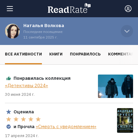
Наталья Волкова
Поиск
Последнее посещение:
11 сентября 2025 г.
Новости
ВСЕ АКТИВНОСТИ
КНИГИ
ПОНРАВИЛОСЬ
КОММЕНТАРИ
Рейтинги
Понравилась коллекция
«Детективы 2024»
Книги
30 июня 2024 г.
Экранизации
Оценила
и Прочла
«Смерть с уведомлением»
Коллекции
17 апреля 2024 г.