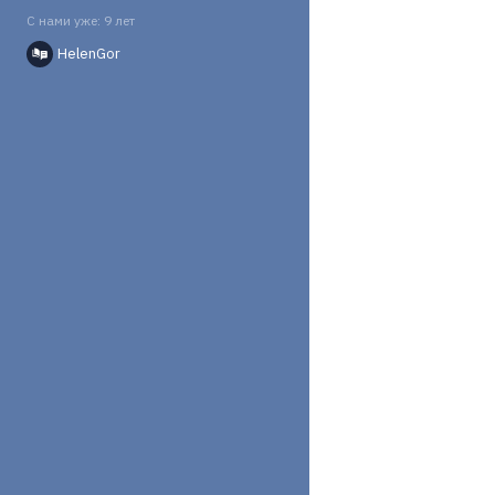
С нами уже: 9 лет
HelenGor