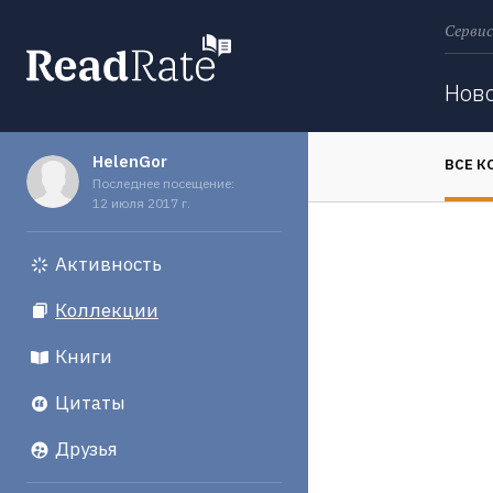
Сервис
Поиск
Нов
HelenGor
ВСЕ К
Последнее посещение:
12 июля 2017 г.
Активность
Коллекции
Книги
Цитаты
Друзья