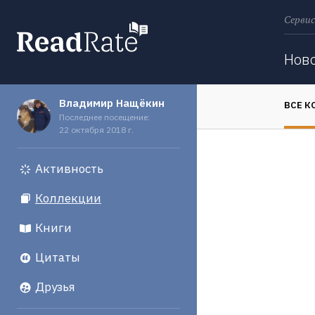
Сервис
Поиск
Нов
Владимир Нащёкин
ВСЕ К
Последнее посещение:
22 октября 2018 г.
Активность
Коллекции
Книги
Цитаты
Друзья