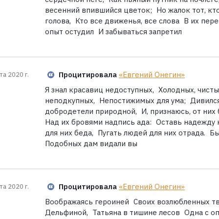
весенний впившийся цветок; Но жалок тот, кт
голова, Кто все движенья, все слова В их пер
опыт остудил И забываться запретил
Процитировала
«Евгений Онегин»
та 2020 г.
Я знал красавиц недоступных, Холодных, чисты
неподкупных, Непостижимых для ума; Дивился
добродетели природной, И, признаюсь, от них 
Над их бровями надпись ада: Оставь надежду 
для них беда, Пугать людей для них отрада. Б
Подобных дам видали вы
Процитировала
«Евгений Онегин»
та 2020 г.
Воображаясь героиней Своих возлюбленных тв
Дельфиной, Татьяна в тишине лесов Одна с оп