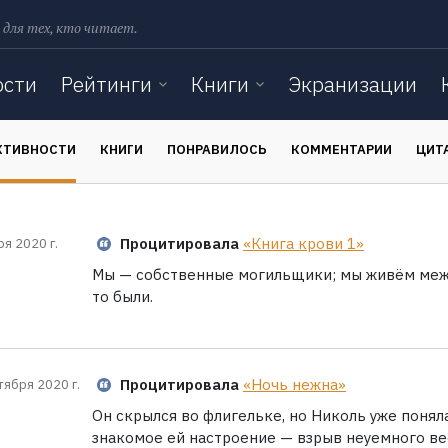
 для тех, кто читает.
ости
Рейтинги
Книги
Экранизации
КТИВНОСТИ
КНИГИ
ПОНРАВИЛОСЬ
КОММЕНТАРИИ
ЦИТ
Процитировала
«Книга крови 1»
ря 2020 г.
Мы — собственные могильщики; мы живём межд
то были.
Процитировала
«Ночь нежна»
тября 2020 г.
Он скрылся во флигельке, но Николь уже поняла
знакомое ей настроение — взрыв неуемного ве