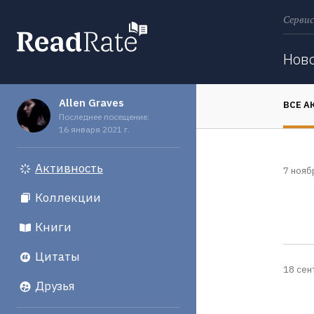
Сервис
Поиск
Нов
Allen Graves
ВСЕ А
Последнее посещение:
16 января 2021 г.
Активность
7 нояб
Коллекции
Книги
Цитаты
18 сен
Друзья