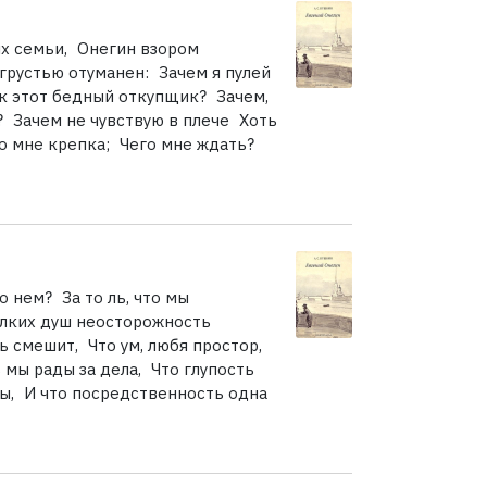
их семьи, Онегин взором
грустью отуманен: Зачем я пулей
ак этот бедный откупщик? Зачем,
е? Зачем не чувствую в плече Хоть
во мне крепка; Чего мне ждать?
 нем? За то ль, что мы
ылких душ неосторожность
 смешит, Что ум, любя простор,
мы рады за дела, Что глупость
ры, И что посредственность одна