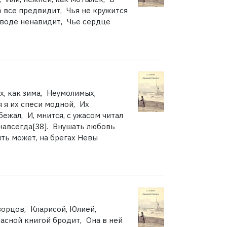
о все предвидит, Чья не кружится
еводе ненавидит, Чье сердце
х, как зима, Неумолимых,
 я их спеси модной, Их
бежал, И, мнится, с ужасом читал
навсегда[38]. Внушать любовь
ыть может, на брегах Невы
орцов, Кларисой, Юлией,
асной книгой бродит, Она в ней