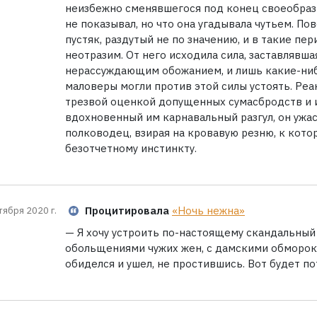
неизбежно сменявшегося под конец своеобразн
не показывал, но что она угадывала чутьем. П
пустяк, раздутый не по значению, и в такие п
неотразим. От него исходила сила, заставлявш
нерассуждающим обожанием, и лишь какие-ниб
маловеры могли против этой силы устоять. Реак
трезвой оценкой допущенных сумасбродств и и
вдохновенный им карнавальный разгул, он ужас
полководец, взирая на кровавую резню, к котор
безотчетному инстинкту.
Процитировала
«Ночь нежна»
тября 2020 г.
— Я хочу устроить по-настоящему скандальный 
обольщениями чужих жен, с дамскими обморока
обиделся и ушел, не простившись. Вот будет по