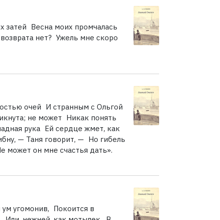
их затей Весна моих промчалась
 возврата нет? Ужель мне скоро
остью очей И странным с Ольгой
кнута; не может Никак понять
ладная рука Ей сердце жмет, как
бну, — Таня говорит, — Но гибель
е может он мне счастья дать».
й ум угомонив, Покоится в
, Или, нежней, как мотылек, В