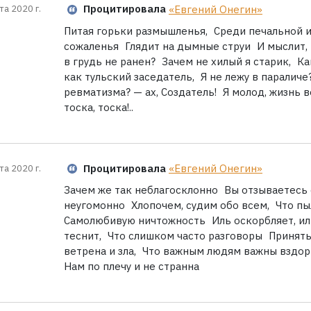
Процитировала
«Евгений Онегин»
та 2020 г.
Питая горьки размышленья, Среди печальной 
сожаленья Глядит на дымные струи И мыслит, 
в грудь не ранен? Зачем не хилый я старик, К
как тульский заседатель, Я не лежу в паралич
ревматизма? — ах, Создатель! Я молод, жизнь 
тоска, тоска!..
Процитировала
«Евгений Онегин»
та 2020 г.
Зачем же так неблагосклонно Вы отзываетесь о
неугомонно Хлопочем, судим обо всем, Что п
Самолюбивую ничтожность Иль оскорбляет, иль
теснит, Что слишком часто разговоры Принять 
ветрена и зла, Что важным людям важны вздо
Нам по плечу и не странна