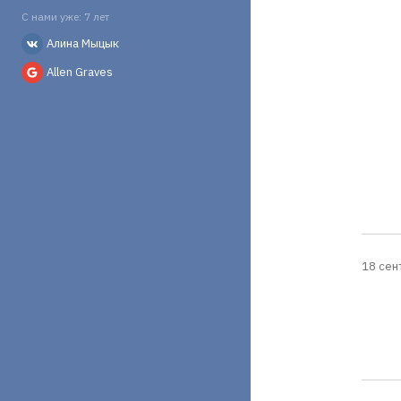
С нами уже: 7 лет
Алина Мыцык
Allen Graves
18 сен