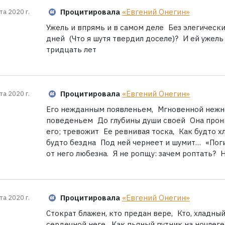
Процитировала
«Евгений Онегин»
та 2020 г.
Ужель и впрямь и в самом деле Без элегическ
дней (Что я шутя твердил доселе)? И ей ужель
тридцать лет
Процитировала
«Евгений Онегин»
та 2020 г.
Его нежданным появленьем, Мгновенной нежн
поведеньем До глубины души своей Она прони
его; тревожит Ее ревнивая тоска, Как будто х
будто бездна Под ней чернеет и шумит… «Поги
от него любезна. Я не ропщу: зачем роптать? Н
Процитировала
«Евгений Онегин»
та 2020 г.
Стократ блажен, кто предан вере, Кто, хладны
сердечной неге, Как пьяный путник на ночлеге