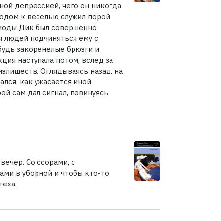
ой депрессией, чего он никогда
оводом к веселью служил порой
ериоды Дик был совершенно
ая людей подчиняться ему с
удь закоренелые брюзги и
ция наступала потом, вслед за
злишеств. Оглядываясь назад, на
ался, как ужасается иной
ой сам дал сигнал, повинуясь
вечер. Со ссорами, с
ми в уборной и чтобы кто-то
теха.