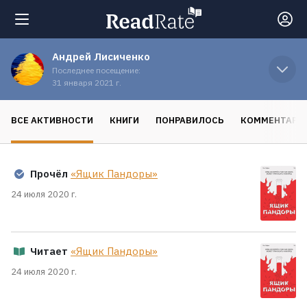
Андрей Лисиченко
Поиск
Последнее посещение:
31 января 2021 г.
Новости
ВСЕ АКТИВНОСТИ
КНИГИ
ПОНРАВИЛОСЬ
КОММЕНТАРИ
Рейтинги
Прочёл
«Ящик Пандоры»
Книги
24 июля 2020 г.
Экранизации
Читает
«Ящик Пандоры»
24 июля 2020 г.
Коллекции