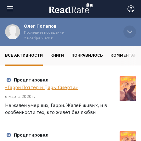
Олег Потапов
Поиск
Последнее посещение:
2 ноября 2020 г.
Новости
ВСЕ АКТИВНОСТИ
КНИГИ
ПОНРАВИЛОСЬ
КОММЕНТАРИ
Рейтинги
Процитировал
«Гарри Поттер и Дары Смерти»
Книги
6 марта 2020 г.
Не жалей умерших, Гарри. Жалей живых, и в
Экранизации
особенности тех, кто живёт без любви.
Коллекции
Процитировал