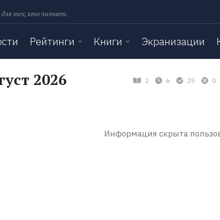
 для тех, кто читает.
ости
Рейтинги
Книги
Экранизации
густ 2026
2
6
25
0
Информация скрыта пользо