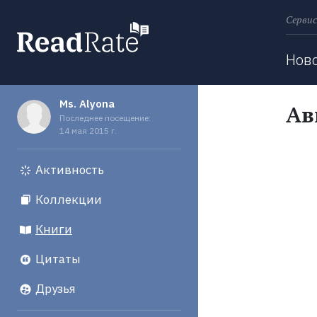
Сервис
Поиск
Нов
Ms. Alyona
Ав
Последнее посещение:
14 мая 2015 г.
Активность
Коллекции
Книги
Цитаты
Друзья