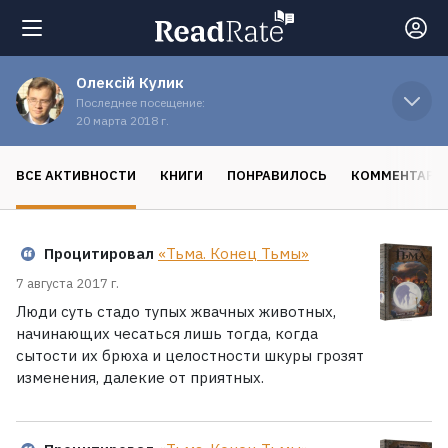
Олексій Кулик
Поиск
Последнее посещение:
20 марта 2018 г.
Новости
ВСЕ АКТИВНОСТИ
КНИГИ
ПОНРАВИЛОСЬ
КОММЕНТАРИ
Рейтинги
Процитировал
«Тьма. Конец Тьмы»
Книги
7 августа 2017 г.
Люди суть стадо тупых жвачных животных,
начинающих чесаться лишь тогда, когда
Экранизации
сытости их брюха и целостности шкуры грозят
изменения, далекие от приятных.
Коллекции