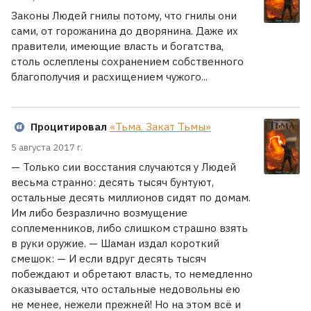
Законы Людей гнилы потому, что гнилы они
сами, от горожанина до дворянина. Даже их
правители, имеющие власть и богатства,
столь ослеплены сохранением собственного
благополучия и расхищением чужого...
Процитировал
«Тьма. Закат Тьмы»
5 августа 2017 г.
— Только сии восстания случаются у Людей
весьма странно: десять тысяч бунтуют,
остальные десять миллионов сидят по домам.
Им либо безразлично возмущение
соплеменников, либо слишком страшно взять
в руки оружие. — Шаман издал короткий
смешок: — И если вдруг десять тысяч
побеждают и обретают власть, то немедленно
оказывается, что остальные недовольны ею
не менее, нежели прежней! Но на этом всё и