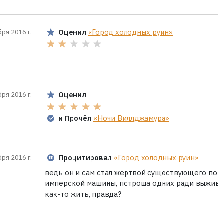
Оценил
«Город холодных руин»
бря 2016 г.
Оценил
бря 2016 г.
и Прочёл
«Ночи Виллджамура»
Процитировал
«Город холодных руин»
бря 2016 г.
ведь он и сам стал жертвой существующего по
имперской машины, потроша одних ради выжив
как-то жить, правда?