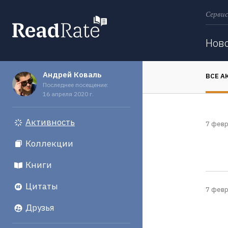
Сервис
Поиск
Нов
Андрей Коваль
ВСЕ А
Последнее посещение:
16 апреля 2020 г.
Активность
7 февр
Коллекции
Книги
Цитаты
7 февр
Друзья