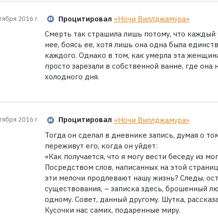
Процитировал
«Ночи Виллджамура»
тября 2016 г.
Смерть так страшила лишь потому, что каждый 
нее, боясь ее, хотя лишь она одна была единст
каждого. Однако в том, как умерла эта женщина
просто зарезали в собственной ванне, где она 
холодного дня.
Процитировал
«Ночи Виллджамура»
тября 2016 г.
Тогда он сделал в дневнике запись, думая о том
переживут его, когда он уйдет:
«Как получается, что я могу вести беседу из мо
Посредством слов, написанных на этой странице
эти мелочи продлевают нашу жизнь? Следы, ос
существования, – записка здесь, брошенный лю
одному. Совет, данный другому. Шутка, рассказ
Кусочки нас самих, подаренные миру.