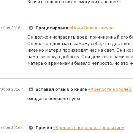
Значит, только в них я смогу жить вечно?»
Процитировал
«Ночи Виллджамура»
тября 2016 г.
Он должен исправить вред, причиненный его б
Он должен доказать самому себе, что достоин 
именно матери производят нас на свет. Они ко
нам всяческую доброту. Они делятся с нами всем
матерью временами бывало непросто, но это н
оставил отзыв о книге
«Крепость королей.
тября 2016 г.
ожидал я большего, увы
Прочёл
«Крепость королей. Проклятие»
тября 2016 г.