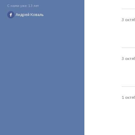
С нами уже: 13 лет
Андрей Коваль
3 октя
3 октя
1 октя