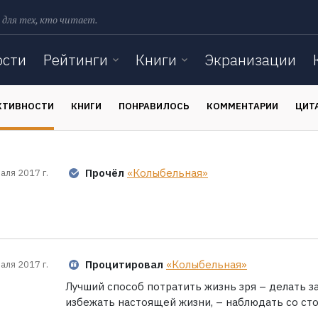
 для тех, кто читает.
ости
Рейтинги
Книги
Экранизации
КТИВНОСТИ
КНИГИ
ПОНРАВИЛОСЬ
КОММЕНТАРИИ
ЦИТ
Прочёл
«Колыбельная»
аля 2017 г.
Процитировал
«Колыбельная»
аля 2017 г.
Лучший способ потратить жизнь зря – делать з
избежать настоящей жизни, – наблюдать со ст