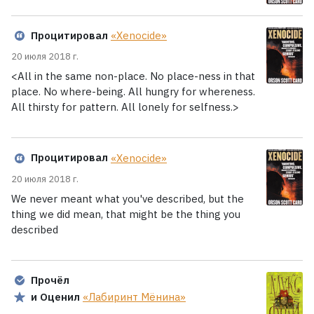
Процитировал
«Xenocide»
20 июля 2018 г.
<All in the same non-place. No place-ness in that
place. No where-being. All hungry for whereness.
All thirsty for pattern. All lonely for selfness.>
Процитировал
«Xenocide»
20 июля 2018 г.
We never meant what you've described, but the
thing we did mean, that might be the thing you
described
Прочёл
и Оценил
«Лабиринт Мёнина»