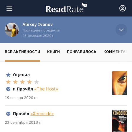
Alexey Ivanov
Поиск
Последнее посещение:
23 февраля 2020 г.
Новости
ВСЕ АКТИВНОСТИ
КНИГИ
ПОНРАВИЛОСЬ
КОММЕНТАРИ
Рейтинги
Оценил
Книги
и Прочёл
«The Host»
19 января 2020 г.
Экранизации
Прочёл
«Xenocide»
Коллекции
23 сентября 2018 г.