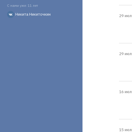
С нами уже: 11 лет
Никита Никиточкин
29 июл
29 июл
16 июл
15 июл