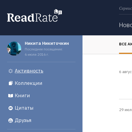
Сервис
Поиск
Нов
Никита Никиточкин
ВСЕ А
Последнее посещение:
6 июля 2016 г.
Активность
6 авгус
Коллекции
Книги
Цитаты
29 июл
Друзья