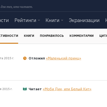
 для тех, кто читает.
ости
Рейтинги
Книги
Экранизации
КТИВНОСТИ
КНИГИ
ПОНРАВИЛОСЬ
КОММЕНТАРИИ
ЦИТ
Отложил
«Маленький принц»
та 2015 г.
Читает
«Моби Дик, или Белый Кит»
я 2015 г.