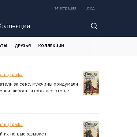
Регистрация
Вход
Коллекции
АТЫ
ДРУЗЬЯ
КОЛЛЕКЦИИ
альцграф»
тили за секс, мужчины придумали
умали любовь, чтобы все это не
альцграф»
й их не высказывает.