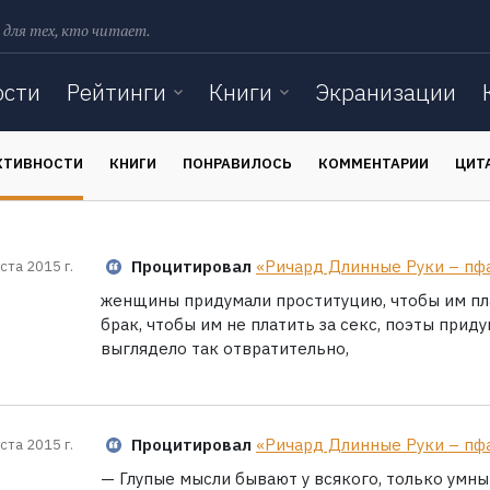
 для тех, кто читает.
ости
Рейтинги
Книги
Экранизации
КТИВНОСТИ
КНИГИ
ПОНРАВИЛОСЬ
КОММЕНТАРИИ
ЦИТ
Процитировал
«Ричард Длинные Руки – пф
ста 2015 г.
женщины придумали проституцию, чтобы им пла
брак, чтобы им не платить за секс, поэты прид
выглядело так отвратительно,
Процитировал
«Ричард Длинные Руки – пф
ста 2015 г.
— Глупые мысли бывают у всякого, только умны