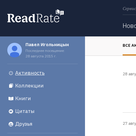
Сервис
Поиск
Нов
Павел Игольницын
ВСЕ А
Последнее посещение:
28 августа 2015 г.
Активность
28 авгу
Коллекции
Книги
Цитаты
Друзья
27 авгу