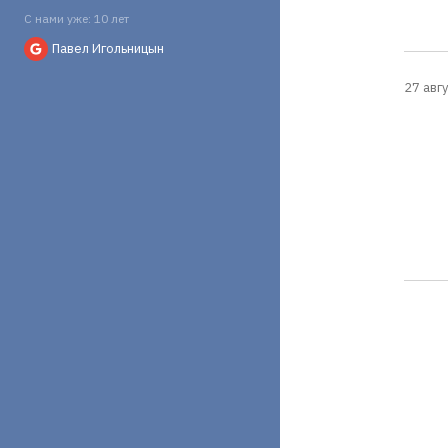
С нами уже: 10 лет
Павел Игольницын
27 авгу