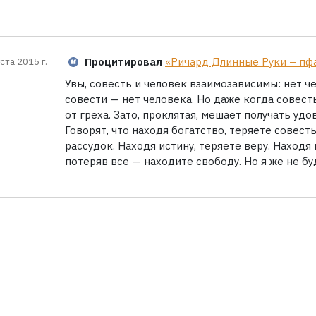
Процитировал
«Ричард Длинные Руки – пф
ста 2015 г.
Увы, совесть и человек взаимозависимы: нет че
совести — нет человека. Но даже когда совесть
от греха. Зато, проклятая, мешает получать удо
Говорят, что находя богатство, теряете совест
рассудок. Находя истину, теряете веру. Находя 
потеряв все — находите свободу. Но я же не бу