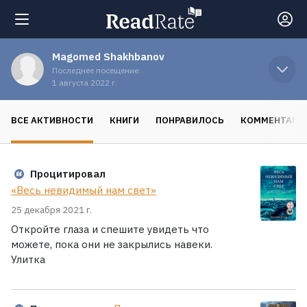
Magomed Shakhbanov
Поиск
Последнее посещение:
1 августа 2022 г.
Новости
ВСЕ АКТИВНОСТИ
КНИГИ
ПОНРАВИЛОСЬ
КОММЕНТАРИ
Рейтинги
Процитировал
«Весь невидимый нам свет»
Книги
25 декабря 2021 г.
Откройте глаза и спешите увидеть что
Экранизации
можете, пока они не закрылись навеки.
Улитка
Коллекции