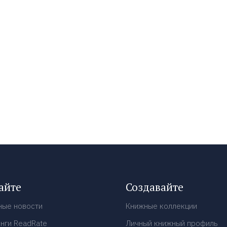
айте
Создавайте
ные новости
Книжные коллекции
нги ReadRate
Личный книжный профиль