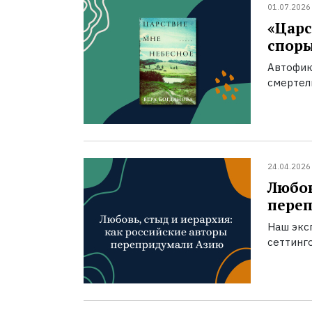
01.07.2026
«Царс
спор
Автофик
смертел
24.04.2026
Любов
пере
Наш экс
сеттинг