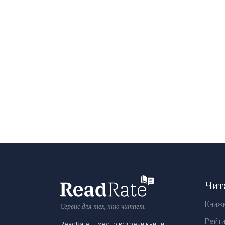
Чит
Книж
Сервис для тех, кто читает.
Рейти
ReadRate — место встречи книг и