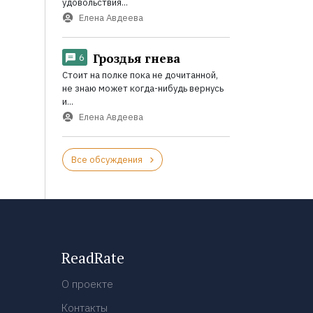
удовольствия...
Елена Авдеева
Гроздья гнева
6
Стоит на полке пока не дочитанной,
не знаю может когда-нибудь вернусь
и...
Елена Авдеева
Все обсуждения
ReadRate
О проекте
Контакты