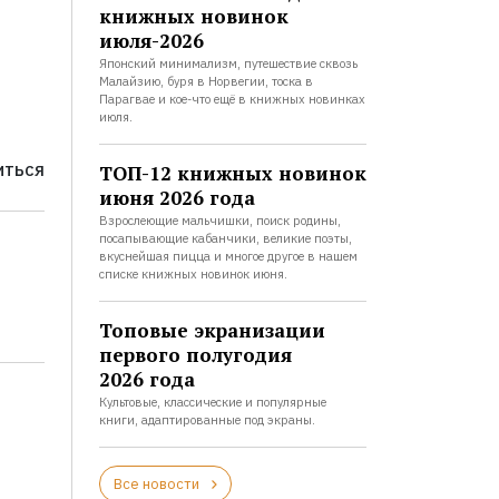
книжных новинок
июля-2026
Японский минимализм, путешествие сквозь
Малайзию, буря в Норвегии, тоска в
Парагвае и кое-что ещё в книжных новинках
июля.
ТОП-12 книжных новинок
ИТЬСЯ
июня 2026 года
Взрослеющие мальчишки, поиск родины,
посапывающие кабанчики, великие поэты,
вкуснейшая пицца и многое другое в нашем
списке книжных новинок июня.
Топовые экранизации
первого полугодия
2026 года
Культовые, классические и популярные
книги, адаптированные под экраны.
Все новости