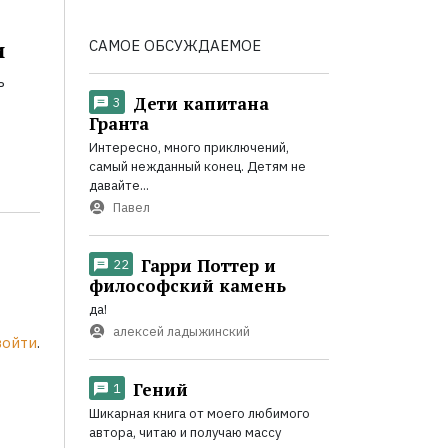
САМОЕ ОБСУЖДАЕМОЕ
и
ь
Дети капитана
3
Гранта
Интересно, много приключений,
самый нежданный конец. Детям не
давайте...
Павел
Гарри Поттер и
22
философский камень
да!
алексей ладыжинский
войти
.
Гений
1
Шикарная книга от моего любимого
автора, читаю и получаю массу