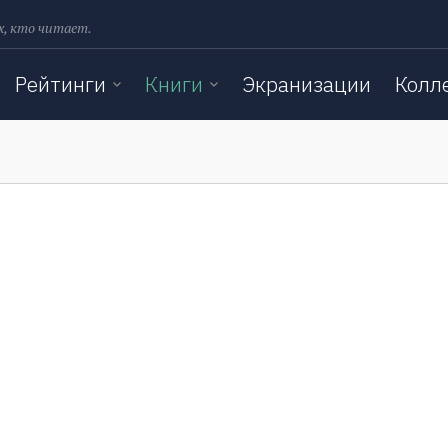
х, кто читает.
Рейтинги
Книги
Экранизации
Колл