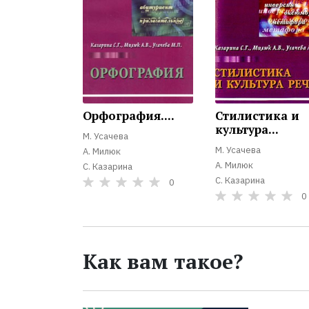
Орфография....
Стилистика и
культура...
М. Усачева
М. Усачева
А. Милюк
А. Милюк
С. Казарина
С. Казарина
0
0
Как вам такое?