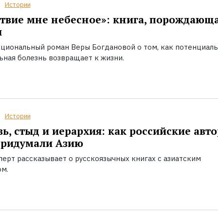
Истории
твие мне небесное»: книга, порождающ
ы
циональный роман Веры Богдановой о том, как потенциал
ьная болезнь возвращает к жизни.
Истории
ь, стыд и иерархия: как российские авт
придумали Азию
перт рассказывает о русскоязычных книгах с азиатским
ом.