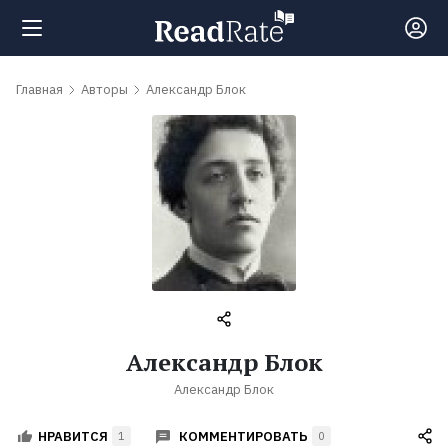
Поиск
Главная
Авторы
Александр Блок
Новости
Рейтинги
Книги
Самые
Александр Блок
обсуждаемые
Александр Блок
книги
КОММЕНТИРОВАТЬ
НРАВИТСЯ
1
0
Авторы