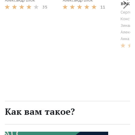
Александр Блок
Александр Блок
века
35
11
Сергей
Конста
Зинаида
Алекса
Анна А
Как вам такое?