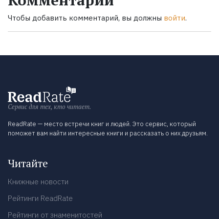
Комментарии
Чтобы добавить комментарий, вы должны
войти
.
Сервис для тех, кто читает.
ReadRate — место встречи книг и людей. Это сервис, который
поможет вам найти интересные книги и рассказать о них друзьям.
Читайте
Книжные новости
Рейтинги ReadRate
Рейтинги от знаменитостей