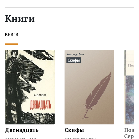
Жанры
Книги
Серии
КНИГИ
Экранизации
Коллекции
Двенадцать
Скифы
Поэз
Сере