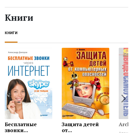
Жанры
Книги
Серии
КНИГИ
Экранизации
Коллекции
Бесплатные
Защита детей
Arch
звонки...
от...