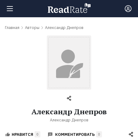
Поиск
Главная
Авторы
Александр Днепров
Новости
Рейтинги
Книги
Самые
Александр Днепров
обсуждаемые
Александр Днепров
книги
КОММЕНТИРОВАТЬ
НРАВИТСЯ
0
0
Авторы