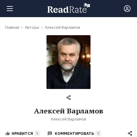
Поиск
Главная
Авторы
Алексей Варламов
Новости
Рейтинги
Книги
Самые
Алексей Варламов
обсуждаемые
Алексей Варламов
книги
КОММЕНТИРОВАТЬ
НРАВИТСЯ
0
0
Авторы