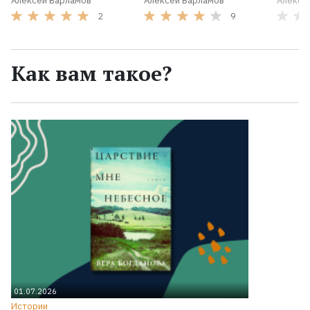
Алексей Варламов
Алексей Варламов
Алексе
2
9
Как вам такое?
01.07.2026
Истории