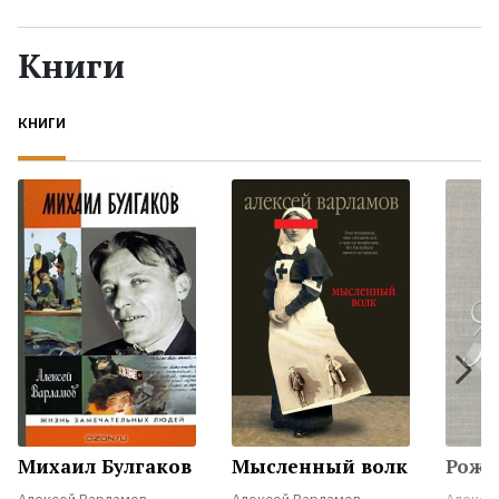
Жанры
Книги
Серии
КНИГИ
Экранизации
Коллекции
Михаил Булгаков
Мысленный волк
Рожд