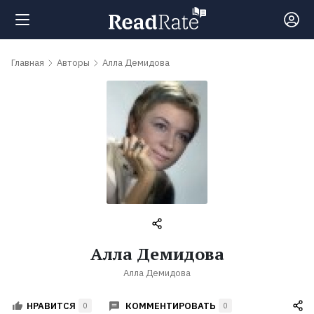
Поиск
Главная
Авторы
Алла Демидова
Новости
Рейтинги
Книги
Самые
Алла Демидова
обсуждаемые
Алла Демидова
книги
КОММЕНТИРОВАТЬ
НРАВИТСЯ
0
0
Авторы