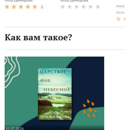
Алла Демидова
Алла Демидова
Анна А
1
0
Алла Д
Как вам такое?
01.07.2026