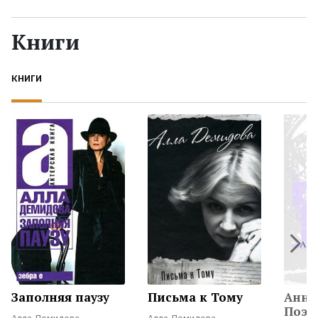
Жанры
Книги
Серии
КНИГИ
Экранизации
Коллекции
Заполняя паузу
Письма к Тому
Анна
Поэма