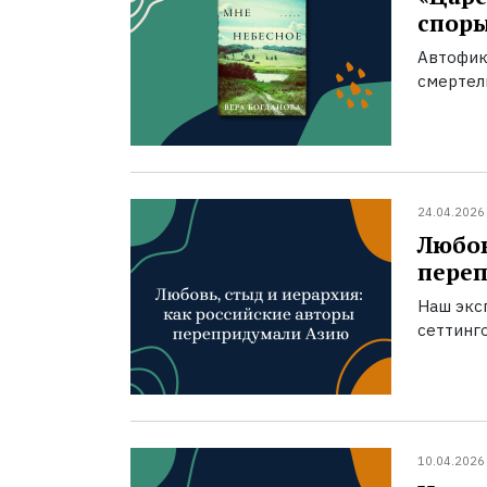
спор
Автофик
смертел
24.04.2026
Любов
пере
Наш экс
сеттинг
10.04.2026