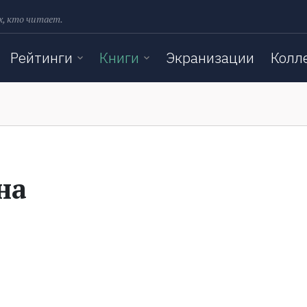
х, кто читает.
Рейтинги
Книги
Экранизации
Колл
на