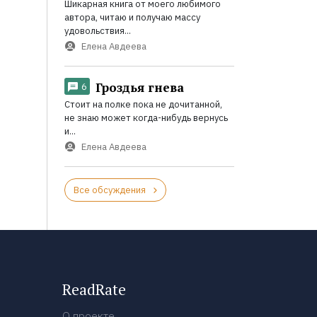
Шикарная книга от моего любимого
автора, читаю и получаю массу
удовольствия...
Елена Авдеева
Гроздья гнева
6
Стоит на полке пока не дочитанной,
не знаю может когда-нибудь вернусь
и...
Елена Авдеева
Все обсуждения
ReadRate
О проекте