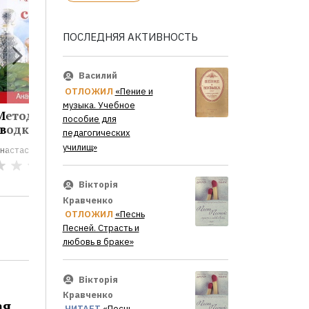
ПОСЛЕДНЯЯ АКТИВНОСТЬ
Василий
ОТЛОЖИЛ
«Пение и
музыка. Учебное
Метод Шевченко
пособие для
водка...
педагогических
училищ»
настасия Савина
0
Вікторія
Кравченко
ОТЛОЖИЛ
«Песнь
Песней. Страсть и
любовь в браке»
Вікторія
Кравченко
ая
ЧИТАЕТ
«Песнь