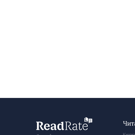
Чит
Книж