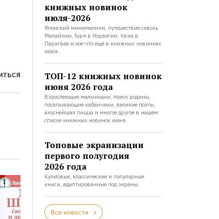
книжных новинок
июля-2026
Японский минимализм, путешествие сквозь
Малайзию, буря в Норвегии, тоска в
Парагвае и кое-что ещё в книжных новинках
июля.
ТОП-12 книжных новинок
ИТЬСЯ
июня 2026 года
Взрослеющие мальчишки, поиск родины,
посапывающие кабанчики, великие поэты,
вкуснейшая пицца и многое другое в нашем
списке книжных новинок июня.
Топовые экранизации
первого полугодия
2026 года
Культовые, классические и популярные
книги, адаптированные под экраны.
Все новости