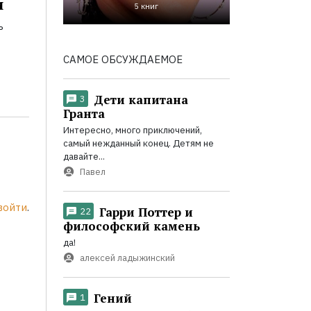
и
5 книг
ь
САМОЕ ОБСУЖДАЕМОЕ
Дети капитана
3
Гранта
Интересно, много приключений,
самый нежданный конец. Детям не
давайте...
Павел
войти
.
Гарри Поттер и
22
философский камень
да!
алексей ладыжинский
Гений
1