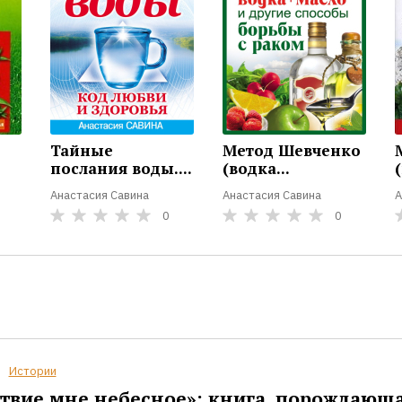
Тайные
Метод Шевченко
послания воды....
(водка...
(
Анастасия Савина
Анастасия Савина
А
0
0
Истории
твие мне небесное»: книга, порождающ